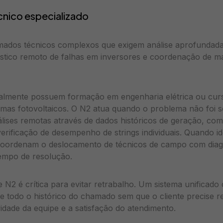
écnico especializado
mados técnicos complexos que exigem análise aprofundada
stico remoto de falhas em inversores e coordenação de m
eralmente possuem formação em engenharia elétrica ou cur
emas fotovoltaicos. O N2 atua quando o problema não foi 
álises remotas através de dados históricos de geração, c
verificação de desempenho de strings individuais. Quando i
, coordenam o deslocamento de técnicos de campo com diag
tempo de resolução.
e N2 é crítica para evitar retrabalho. Um sistema unificado
se todo o histórico do chamado sem que o cliente precise r
dade da equipe e a satisfação do atendimento.