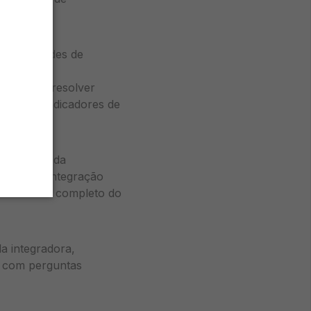
, habilidades de
e. Suas
eridade e resolver
tação de indicadores de
to ao
CRM
da
mas. Essa integração
ha contexto completo do
a integradora,
 com perguntas