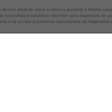
técnico eficiente reduz o churn e aumenta o lifetime value
mas fotovoltaicos satisfeitos retornam para expansões de u
nte e se tornam promotores espontâneos da integradora 
o mercado brasileiro demonstram que investir em pós-ven
ção que alimenta o crescimento comercial através de indicaç
 e manutenção.
 níveis de atendimento do suporte técnico
rente e triagem de chamados
écnico em energia solar deve ter como meta resolver a ma
ntato, focando em triagem, dúvidas operacionais e problema