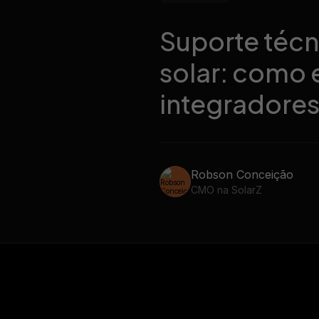
ze todas as mensagens dos
nosso gerador de propost
entes no WhatsApp
Suporte técn
solar: como 
integradores
Robson Conceição
CMO na SolarZ
24/06/2026