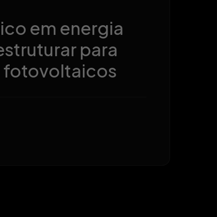
mais
as
ico em energia
estruturar para
 fotovoltaicos