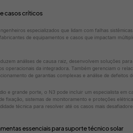
 e casos críticos
ngenheiros especializados que lidam com falhas sistêmica
 fabricantes de equipamentos e casos que impactam múltiplo
nduzem análises de causa raiz, desenvolvem soluções para
os operacionais da integradora. Também gerenciam o rela
cionamento de garantias complexas e análise de defeitos d
io e grande porte, o N3 pode incluir um especialista em cad
 de fixação, sistemas de monitoramento e proteções elétrica
didade técnica para resolver até os casos mais desafiadore
amentas essenciais para suporte técnico solar