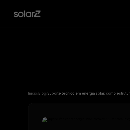
Blog
SolarZ
Leia nossos principais artigos e insights do mercado
Monitoramento
solar e não fique para trás
Todas a
Compatível com mais de 100 portais
clientes
de monitoramento do mercado
WhatsA
Início
Blog
Suporte técnico em energia solar: como estrutur
Podcast
Com os profissionais mais relevantes do mercado
solar
Gerador de propostas
Chat