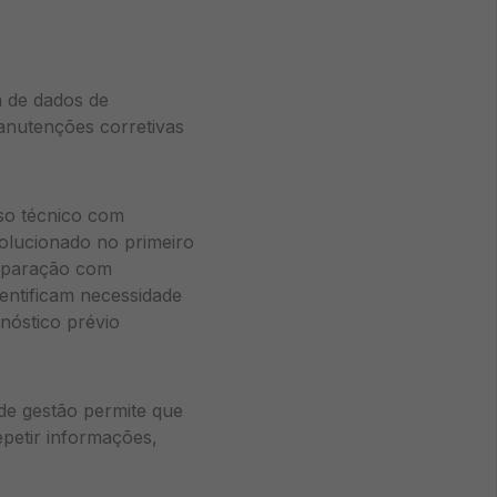
 de dados de
anutenções corretivas
so técnico com
solucionado no primeiro
omparação com
dentificam necessidade
nóstico prévio
 de gestão permite que
epetir informações,