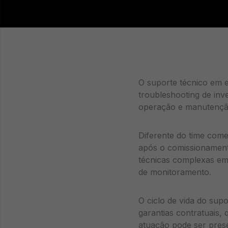
O suporte técnico em e
troubleshooting de inv
operação e manutenção
Diferente do time come
após o comissionamento
técnicas complexas em
de monitoramento.
O ciclo de vida do supo
garantias contratuais,
atuação pode ser prese