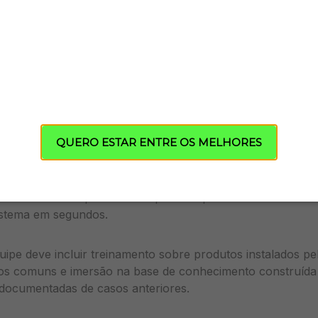
cisam ter formação técnica básica em elétrica ou eletrônica
apacidade de consultar bases de conhecimento rapidament
uem registrar chamados detalhadamente, classificar por sev
ível como acesso a aplicativos de monitoramento, interpre
 sobre limpeza de módulos.
QUERO ESTAR ENTRE OS MELHORES
ar com scripts de atendimento padronizados e acesso dire
e tickets e plataformas de monitoramento remoto dos siste
ina retrabalho operacional e permite que o atendente ten
sistema em segundos.
ipe deve incluir treinamento sobre produtos instalados pel
os comuns e imersão na base de conhecimento construída
 documentadas de casos anteriores.