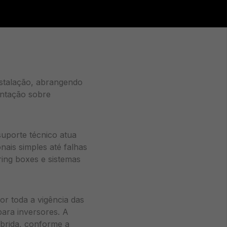
nstalação, abrangendo
entação sobre
uporte técnico atua
ais simples até falhas
ing boxes e sistemas
por toda a vigência das
para inversores. A
íbrida, conforme a