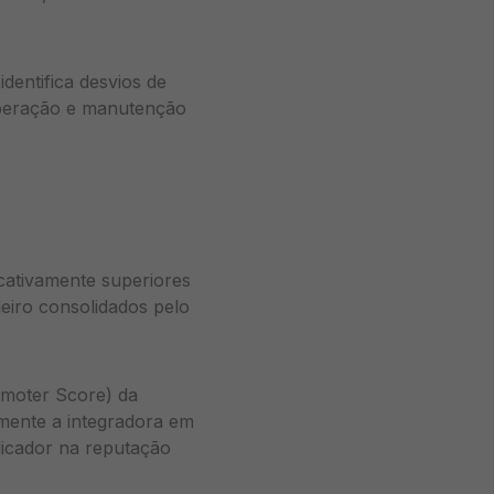
dentifica desvios de
operação e manutenção
icativamente superiores
eiro consolidados pelo
omoter Score) da
amente a integradora em
licador na reputação