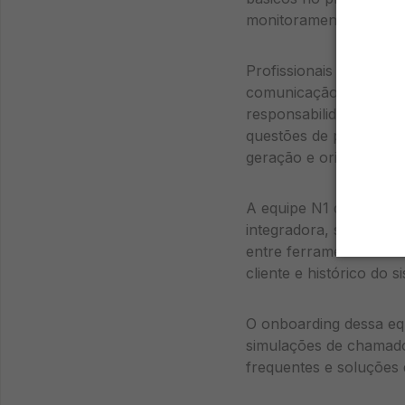
monitoramento.
Profissionais de N1 pre
comunicação clara e c
responsabilidades incl
questões de primeiro n
geração e orientações
A equipe N1 deve cont
integradora, sistema d
entre ferramentas elim
cliente e histórico do 
O onboarding dessa equ
simulações de chamad
frequentes e soluções