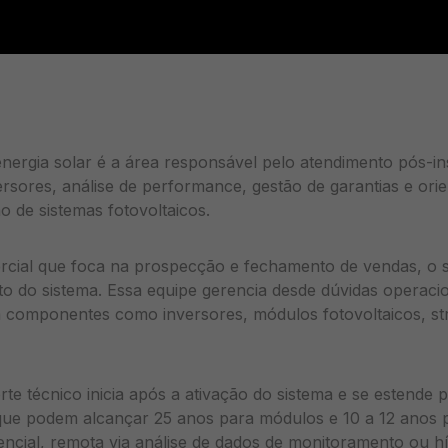
nergia solar é a área responsável pelo atendimento pós-i
ersores, análise de performance, gestão de garantias e ori
 de sistemas fotovoltaicos.
rcial que foca na prospecção e fechamento de vendas, o s
 do sistema. Essa equipe gerencia desde dúvidas operacion
 componentes como inversores, módulos fotovoltaicos, str
rte técnico inicia após a ativação do sistema e se estende 
 que podem alcançar 25 anos para módulos e 10 a 12 anos 
ncial, remota via análise de dados de monitoramento ou h