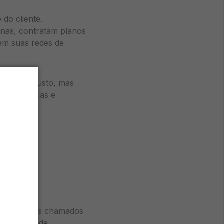
 do cliente.
sinas, contratam planos
em suas redes de
da não é custo, mas
ões orgânicas e
ior parte dos chamados
s iniciais de