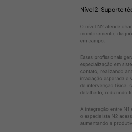
Nível 2: Suporte t
O nível N2 atende cha
monitoramento, diagnó
em campo.
Esses profissionais g
especialização em sist
contato, realizando an
irradiação esperada e 
de intervenção física
detalhado, reduzindo 
A integração entre N1 
o especialista N2 aces
aumentando a produtivi