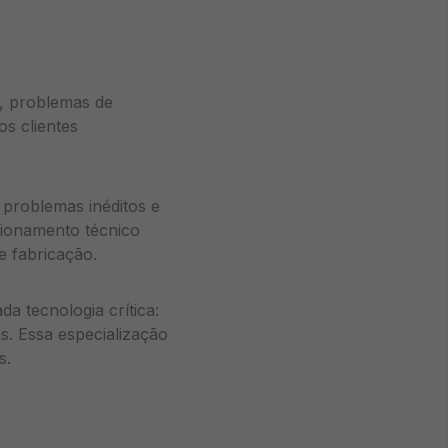
s, problemas de
s clientes
 problemas inéditos e
cionamento técnico
e fabricação.
a tecnologia crítica:
s. Essa especialização
s.