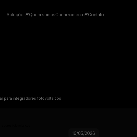
Soluções
Quem somos
Conhecimento
Contato
Cases de sucesso
 Pay
CRM
Veja como empresas de energia solar estão usando
s mensagens de seus
o ecossistema SolarZ para gerar receita recorrente
O CRM de vendas feito
 em um canal exclusivo no
exclusivamente para o inte
pp
solar
ar para integradores fotovoltaicos
Imersão Galaxy
Educação de vendas, gestão e processos para
integradores
Gestão de pós-vendas
16/05/2026
Transforme leads em clien