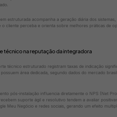
ado.
m estruturada acompanha a geração diária dos sistemas, i
 o cliente perceba e orienta sobre melhores práticas de 
 técnico na reputação da integradora
te técnico estruturado registram taxas de indicação signif
 possuem área dedicada, segundo dados do mercado brasil
ento pós-instalação influencia diretamente o NPS (Net Pr
recebem suporte ágil e resolutivo tendem a avaliar positiv
le Meu Negócio e redes sociais, gerando um efeito multip