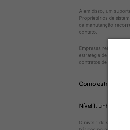
Além disso, um suporte 
Proprietários de siste
de manutenção recorre
contato.
Empresas referência n
estratégia de fideliza
contratos de operação
Como estruturar os
Nível 1: Linha de f
O nível 1 de suporte t
básicos no primeiro co