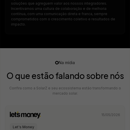
soluções que agreguem valor aos nossos integradores.
Incentivamos uma cultura de colaboração e de melhoria
contínua, com uma comunicação direta e franca, sempre
comprometidos com o crescimento coletivo e resultados de
impacto.
Na mídia
O que estão falando sobre nós
Confira como a SolarZ e seu ecossistema estão transformando o
mercado solar.
15/05/2026
Let's Money