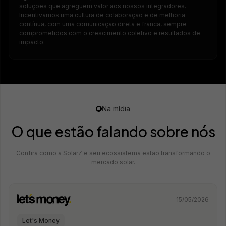
soluções que agreguem valor aos nossos integradores.
Incentivamos uma cultura de colaboração e de melhoria
contínua, com uma comunicação direta e franca, sempre
comprometidos com o crescimento coletivo e resultados de
impacto.
Na mídia
O que estão falando sobre nós
Confira como a SolarZ e seu ecossistema estão transformando o
mercado solar.
15/05/2026
Let's Money