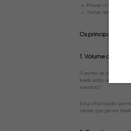
Prever o faturamen
Tomar decisões de 
Os principais indi
1. Volume de leads 
O ponto de partida de 
leads estão entrando p
eventos)?
Essa informação permit
canais que geram leads