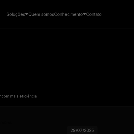
Soluções
Quem somos
Conhecimento
Contato
Cases de sucesso
 Pay
CRM
Veja como empresas de energia solar estão usando
s mensagens de seus
o ecossistema SolarZ para gerar receita recorrente
O CRM de vendas feito
 em um canal exclusivo no
exclusivamente para o inte
pp
solar
r com mais eficiência
Imersão Galaxy
Educação de vendas, gestão e processos para
Gestão de pós-vendas
integradores
Transforme leads em clien
29/07/2025