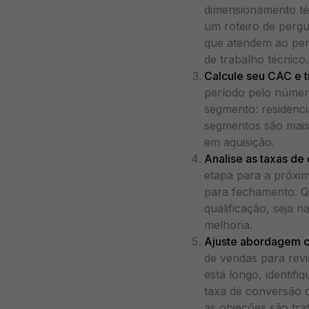
dimensionamento té
um roteiro de pergu
que atendem ao per
de trabalho técnico.
Calcule seu CAC e 
período pelo número
segmento: residenci
segmentos são mais 
em aquisição.
Analise as taxas de
etapa para a próxim
para fechamento. Q
qualificação, seja 
melhoria.
Ajuste abordagem c
de vendas para revi
está longo, identif
taxa de conversão 
as objeções são tra