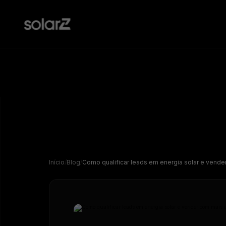
Blog
SolarZ
Leia nossos principais artigos e insights do mercado
Monitoramento
solar e não fique para trás
Todas a
Compatível com mais de 100 portais
clientes
de monitoramento do mercado
WhatsA
Início
Blog
Como qualificar leads em energia solar e vende
Podcast
Com os profissionais mais relevantes do mercado
solar
Gerador de propostas
Chat