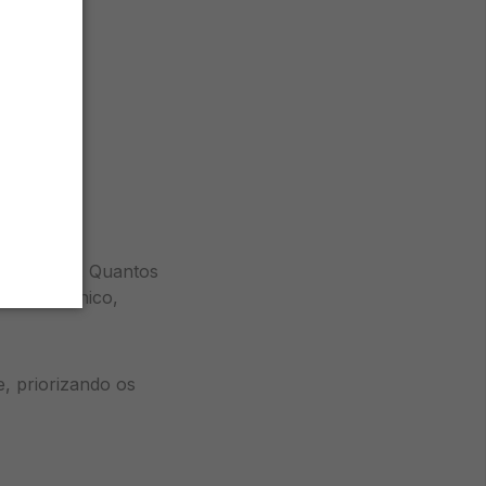
as
 dos leads. Quantos
site orgânico,
, priorizando os