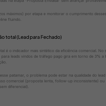
5 dias na etapa “Proposta Enviada” sem avançar provavelme
zos máximos) por etapa e monitorar o cumprimento dess
line fluindo.
ão total (Lead para Fechado)
al é o indicador mais sintético da eficiência comercial. No 
 para leads vindos de tráfego pago gira em torno de 3% 
ção.
desse patamar, o problema pode estar na qualidade do lea
so comercial (proposta lenta, follow-up inconsistente) ou 
em diferencial).