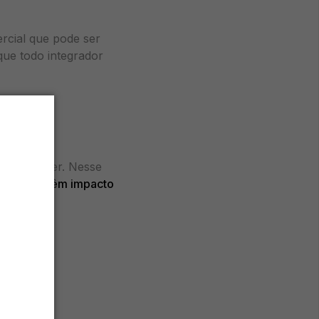
rcial que pode ser
 que todo integrador
s da Greener. Nesse
m dados têm impacto