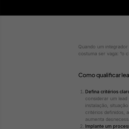
Quando um integrador 
costuma ser vaga: “o c
Como qualificar le
Defina critérios cla
considerar um lead 
instalação, situaçã
critérios definidos
aumenta desnecess
Implante um proces