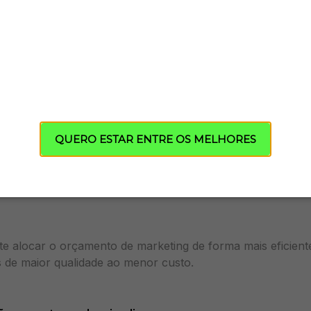
to dos próximos meses com base no pipeline atual
investimento em marketing e equipe com base em evidênci
cadores de vendas para integradores solares
por período e por canal
QUERO ESTAR ENTRE OS MELHORES
qualquer análise comercial é entender o volume e a origem
or mês? De quais canais (Google Ads, Meta Ads, indicação, 
e alocar o orçamento de marketing de forma mais eficiente
 de maior qualidade ao menor custo.