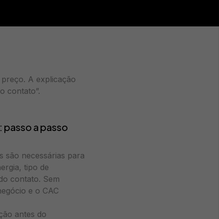
 preço. A explicação
o contato”.
: passo a passo
s são necessárias para
rgia, tipo de
 do contato. Sem
negócio e o CAC
ção antes do