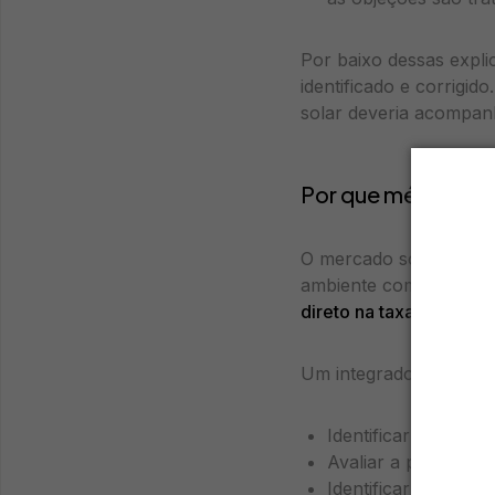
Por baixo dessas expl
identificado e corrigid
solar deveria acompan
Por que métricas d
O mercado solar brasil
ambiente competitivo, a
direto na taxa de conv
Um integrador que ac
Identificar em qual 
Avaliar a performan
Identificar os cana