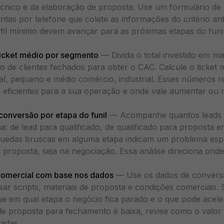
cnico e da elaboração de proposta. Use um formulário de
ntas por telefone que colete as informações do critério an
fil mínimo devem avançar para as próximas etapas do fun
ticket médio por segmento
— Divida o total investido em m
 de clientes fechados para obter o CAC. Calcule o ticket
al, pequeno e médio comércio, industrial. Esses números r
eficientes para a sua operação e onde vale aumentar ou r
 conversão por etapa do funil
— Acompanhe quantos leads 
a: de lead para qualificado, de qualificado para proposta e
uedas bruscas em alguma etapa indicam um problema espec
na proposta, seja na negociação. Essa análise direciona ond
omercial com base nos dados
— Use os dados de conversã
sar scripts, materiais de proposta e condições comerciais. 
ique em qual etapa o negócio fica parado e o que pode acele
de proposta para fechamento é baixa, revise como o valo
tadas.