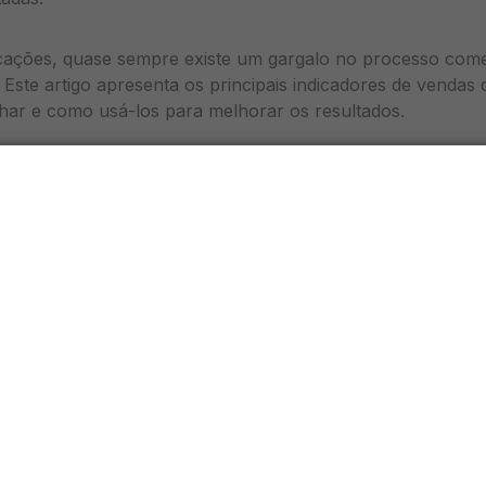
icações, quase sempre existe um gargalo no processo come
o. Este artigo apresenta os principais indicadores de vendas
har e como usá-los para melhorar os resultados.
e vendas importam para o integrador solar
eiro tem mais de 30 mil integradores ativos, segundo dado
 intuitição gerencial não é suficiente.
Decisões baseadas e
ersão, no CAC e na rentabilidade do negócio.
ompanha suas métricas de vendas consegue:
etapa do pipeline está perdendo mais leads
ce individual de cada consultor
is de aquisição com melhor custo-benefício