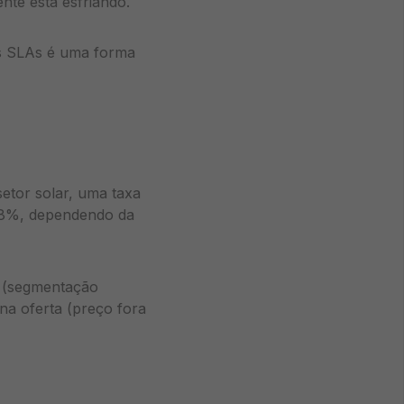
nte está esfriando.
es SLAs é uma forma
setor solar, uma taxa
a 8%, dependendo da
d (segmentação
na oferta (preço fora