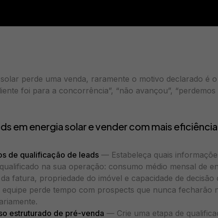
solar perde uma venda, raramente o motivo declarado é o
liente foi para a concorrência”, “não avançou”, “perdemos 
ads em energia solar e vender com mais eficiência
ros de qualificação de leads
— Estabeleça quais informaçõe
qualificado na sua operação: consumo médio mensal de ene
o da fatura, propriedade do imóvel e capacidade de decisão
, a equipe perde tempo com prospects que nunca fecharão 
ariamente.
so estruturado de pré-venda
— Crie uma etapa de qualifica