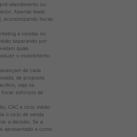
 pré-atendimento ou
terior. Apenas leads
il, economizando horas
arketing e vendas no
 médio separando por
evelam quais
eduzir o investimento
avançam de cada
nviada, de proposta
ífico, seja na
e focar esforços de
o, CAC e ciclo médio
Se o ciclo de venda
rar a decisão. Se a
r é apresentado e como