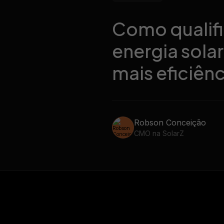
ze todas as mensagens dos
nosso gerador de propost
entes no WhatsApp
Como qualifi
energia sola
mais eficiênc
Robson Conceição
CMO na SolarZ
25/06/2026