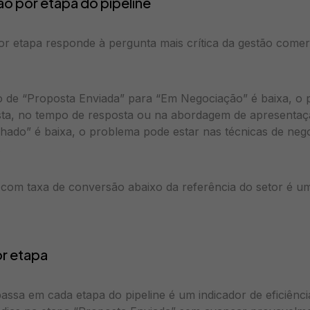
ão por etapa do pipeline
r etapa responde à pergunta mais crítica da gestão comer
o de “Proposta Enviada” para “Em Negociação” é baixa, o 
sta, no tempo de resposta ou na abordagem de apresentaç
hado” é baixa, o problema pode estar nas técnicas de neg
.
 com taxa de conversão abaixo da referência do setor é u
r etapa
ssa em cada etapa do pipeline é um indicador de eficiênc