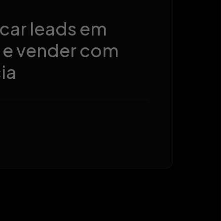
as
mais
car leads em
r e vender com
ia